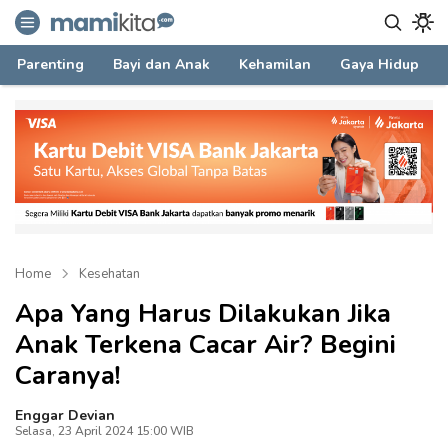
mamikita.com
Informasi Parenting untuk Mami Milenial
Parenting
Bayi dan Anak
Kehamilan
Gaya Hidup
Home
Kesehatan
Apa Yang Harus Dilakukan Jika
Anak Terkena Cacar Air? Begini
Caranya!
Enggar Devian
Selasa, 23 April 2024 15:00 WIB