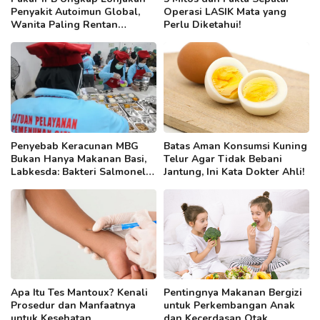
Penyakit Autoimun Global,
Operasi LASIK Mata yang
Wanita Paling Rentan
Perlu Diketahui!
Terancam
Penyebab Keracunan MBG
Batas Aman Konsumsi Kuning
Bukan Hanya Makanan Basi,
Telur Agar Tidak Bebani
Labkesda: Bakteri Salmonella
Jantung, Ini Kata Dokter Ahli!
hingga E. Coli Jadi Pemicu
Apa Itu Tes Mantoux? Kenali
Pentingnya Makanan Bergizi
Prosedur dan Manfaatnya
untuk Perkembangan Anak
untuk Kesehatan
dan Kecerdasan Otak