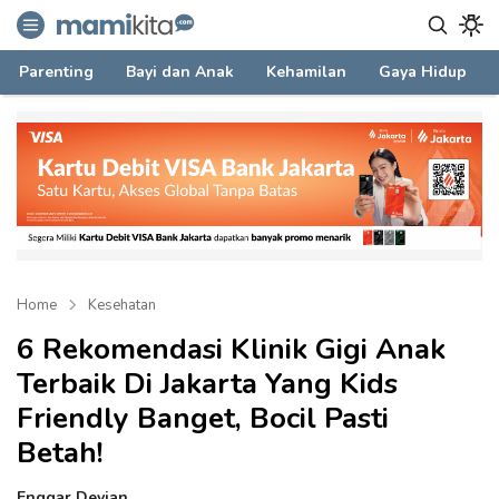
mamikita.com
Informasi Parenting untuk Mami Milenial
Parenting
Bayi dan Anak
Kehamilan
Gaya Hidup
Home
Kesehatan
6 Rekomendasi Klinik Gigi Anak
Terbaik Di Jakarta Yang Kids
Friendly Banget, Bocil Pasti
Betah!
Enggar Devian