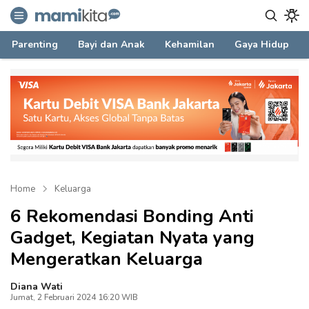
mamikita.com
Informasi Parenting untuk Mami Milenial
Parenting
Bayi dan Anak
Kehamilan
Gaya Hidup
Home
Keluarga
6 Rekomendasi Bonding Anti
Gadget, Kegiatan Nyata yang
Mengeratkan Keluarga
Diana Wati
Jumat, 2 Februari 2024 16:20 WIB