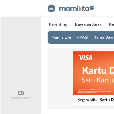
mamikita.com
Informasi Parenting untuk Mami Mi
Parenting
Bayi dan Anak
Ke
Mam’s Life
MPASI
Nama Bayi