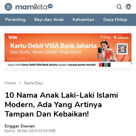
mamikita.com
Informasi Parenting untuk Mami Milenial
Parenting
Bayi dan Anak
Kehamilan
Gaya Hidup
Home
Nama Bayi
10 Nama Anak Laki-Laki Islami
Modern, Ada Yang Artinya
Tampan Dan Kebaikan!
Enggar Devian
Kamis, 16 Mei 2024 23:04 WIB