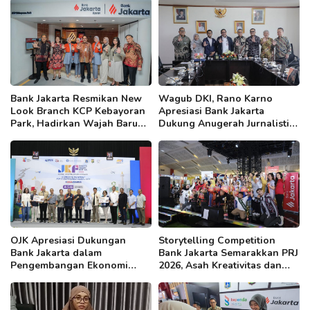
Bank Jakarta Resmikan New
Wagub DKI, Rano Karno
Look Branch KCP Kebayoran
Apresiasi Bank Jakarta
Park, Hadirkan Wajah Baru
Dukung Anugerah Jurnalistik
yang Lebih Modern
MHT 2026, Dorong Karya
Berkualitas Sambut 5 Abad
Jakarta
OJK Apresiasi Dukungan
Storytelling Competition
Bank Jakarta dalam
Bank Jakarta Semarakkan PRJ
Pengembangan Ekonomi
2026, Asah Kreativitas dan
Kreatif DKI
Kepercayaan Diri Anak