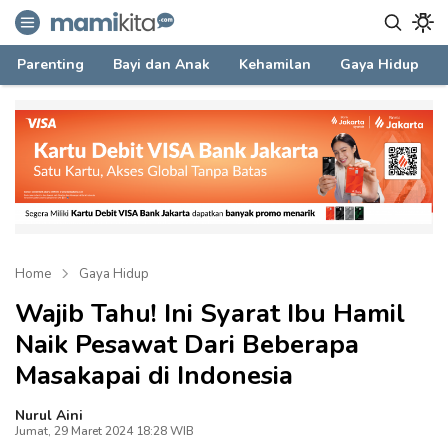
mamikita.com
Informasi Parenting untuk Mami Milenial
Parenting
Bayi dan Anak
Kehamilan
Gaya Hidup
Home
Gaya Hidup
Wajib Tahu! Ini Syarat Ibu Hamil
Naik Pesawat Dari Beberapa
Masakapai di Indonesia
Nurul Aini
Jumat, 29 Maret 2024 18:28 WIB