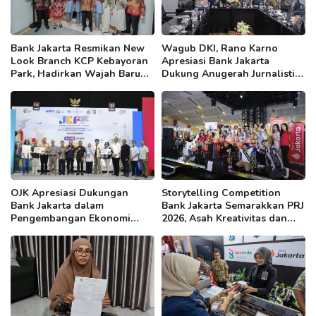
Bank Jakarta Resmikan New
Wagub DKI, Rano Karno
Look Branch KCP Kebayoran
Apresiasi Bank Jakarta
Park, Hadirkan Wajah Baru
Dukung Anugerah Jurnalistik
yang Lebih Modern
MHT 2026, Dorong Karya
Berkualitas Sambut 5 Abad
Jakarta
OJK Apresiasi Dukungan
Storytelling Competition
Bank Jakarta dalam
Bank Jakarta Semarakkan PRJ
Pengembangan Ekonomi
2026, Asah Kreativitas dan
Kreatif DKI
Kepercayaan Diri Anak