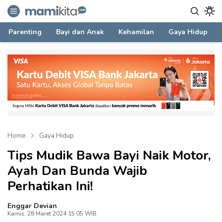
mamikita.com
Informasi Parenting untuk Mami Milenial
Parenting
Bayi dan Anak
Kehamilan
Gaya Hidup
Home
Gaya Hidup
Tips Mudik Bawa Bayi Naik Motor,
Ayah Dan Bunda Wajib
Perhatikan Ini!
Enggar Devian
Kamis, 28 Maret 2024 15:05 WIB