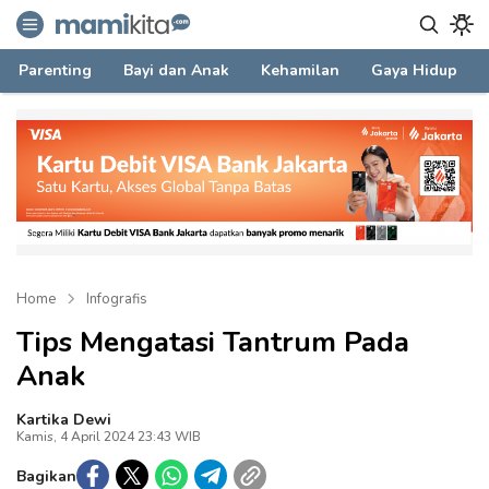
mamikita.com
Informasi Parenting untuk Mami Milenial
Parenting
Bayi dan Anak
Kehamilan
Gaya Hidup
Home
Infografis
Tips Mengatasi Tantrum Pada
Anak
Kartika Dewi
Kamis, 4 April 2024 23:43 WIB
Bagikan