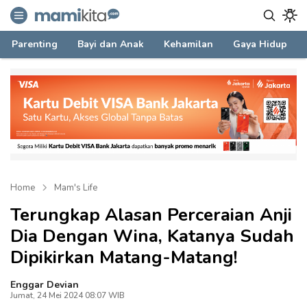
mamikita.com
Informasi Parenting untuk Mami Milenial
Parenting
Bayi dan Anak
Kehamilan
Gaya Hidup
Home
Mam's Life
Terungkap Alasan Perceraian Anji
Dia Dengan Wina, Katanya Sudah
Dipikirkan Matang-Matang!
Enggar Devian
Jumat, 24 Mei 2024 08:07 WIB