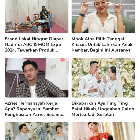
Brand Lokal Ningrat Diaper
Mpok Alpa Pilih Tanggal
Hadir di ABC & MOM Expo
Khusus Untuk Lahirkan Anak
2024, Tawarkan Produk
Kembar, Begini Ini Alasanya
Berkualitas dan Ramah di
Kantong
Azriel Hermansyah Kerja
Dikabarkan Ayu Ting Ting
Apa? Rupanya Ini Sumber
Batal Nikah, Unggahan Calon
Penghasilan Azriel Selama
Mertua Jadi Sorotan
Ini!