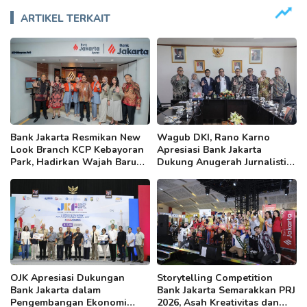
ARTIKEL TERKAIT
Bank Jakarta Resmikan New
Wagub DKI, Rano Karno
Look Branch KCP Kebayoran
Apresiasi Bank Jakarta
Park, Hadirkan Wajah Baru
Dukung Anugerah Jurnalistik
yang Lebih Modern
MHT 2026, Dorong Karya
Berkualitas Sambut 5 Abad
Jakarta
OJK Apresiasi Dukungan
Storytelling Competition
Bank Jakarta dalam
Bank Jakarta Semarakkan PRJ
Pengembangan Ekonomi
2026, Asah Kreativitas dan