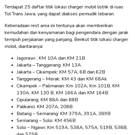
Terdapat 25 daftar titik lokasi charger mobil listrik di ruas
Tol Trans Jawa, yang dapat diakses pemudik lebaran.
Keberadaan rest area ini tentunya akan memberikan
kemudahan dan kenyamanan bagi pengendara dengan jarak
tempuh perjalanan yang panjang. Berikut titik lokasi charger
mobil, diantaranya:
Jagorawi : KM 10A dan KM 21B
Jakarta – Tanggerang: KM 13A
Jakarta – Cikampek: KM 57A, 6B dan 62B
Tanggerang – Merak: KM 43 dan KM 68Ak
Cikampek – Palimanan: Km 102A, Km 101B, KM
130A, KM 130 B, KM 166A dan KM 164B
Cipularang: KM 88A dan 88B
Palikanci: KM 207A, 208B
Batang – Semarang: KM 379A, 391A, 389B
Semarang – Solo: KM 456B
Solo – Ngawi: Km 519A, 538A, 575A, 519B, 538B,
dan 575B