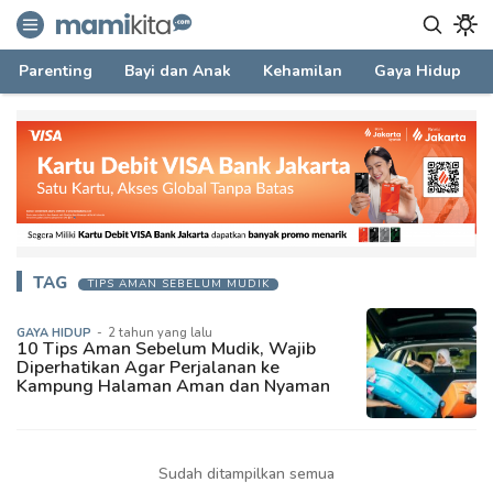
mamikita.com
Informasi Parenting untuk Mami Milenial
Parenting
Bayi dan Anak
Kehamilan
Gaya Hidup
TAG
TIPS AMAN SEBELUM MUDIK
GAYA HIDUP
-
2 tahun yang lalu
10 Tips Aman Sebelum Mudik, Wajib
Diperhatikan Agar Perjalanan ke
Kampung Halaman Aman dan Nyaman
Sudah ditampilkan semua