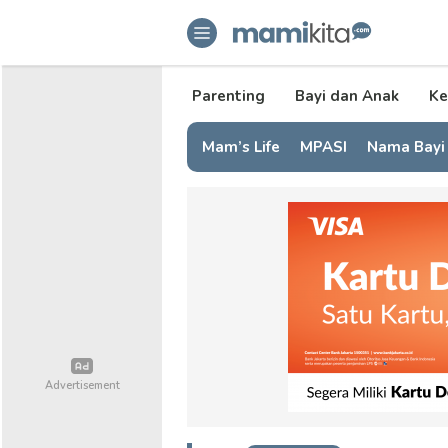
mamikita.com
Informasi Parenting untuk Mami Mi
Parenting
Bayi dan Anak
Ke
Mam’s Life
MPASI
Nama Bayi