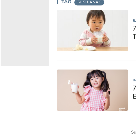
TAG
SUSU ANAK
B
7
B
Su