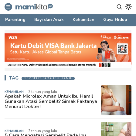
mamikita.com
Informasi Parenting untuk Mami Milenial
Parenting
Bayi dan Anak
Kehamilan
Gaya Hidup
TAG
SEMBELIT PADA IBU HAMIL
KEHAMILAN
-
2 tahun yang lalu
Apakah Microlax Aman Untuk Ibu Hamil
Gunakan Atasi Sembelit? Simak Faktanya
Menurut Dokter!
KEHAMILAN
-
2 tahun yang lalu
5 Cara Mengatasi Sembelit Pada Ibu