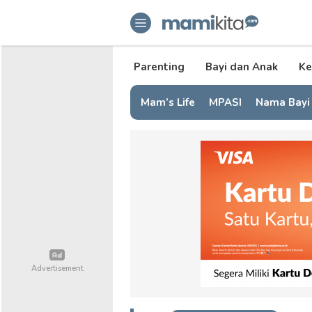
mamikita.com
Informasi Parenting untuk Mami Mi
Parenting
Bayi dan Anak
Ke
Mam’s Life
MPASI
Nama Bayi