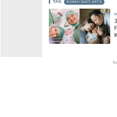
TAG
RUMAH SAKIT ARTIS
K
3
F
Su