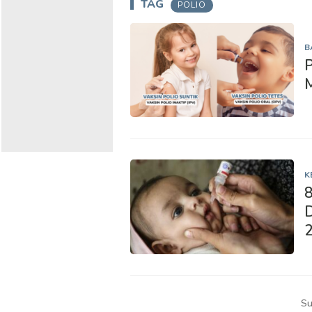
TAG
POLIO
B
P
M
K
8
D
Su