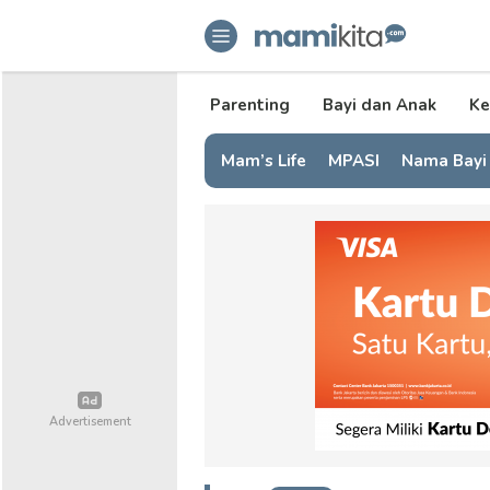
mamikita.com
Informasi Parenting untuk Mami Mi
Parenting
Bayi dan Anak
Ke
Mam’s Life
MPASI
Nama Bayi