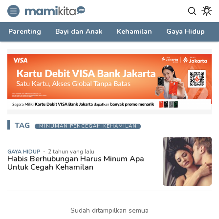
mamikita.com
Informasi Parenting untuk Mami Milenial
Parenting
Bayi dan Anak
Kehamilan
Gaya Hidup
TAG
MINUMAN PENCEGAH KEHAMILAN
GAYA HIDUP
-
2 tahun yang lalu
Habis Berhubungan Harus Minum Apa
Untuk Cegah Kehamilan
Sudah ditampilkan semua