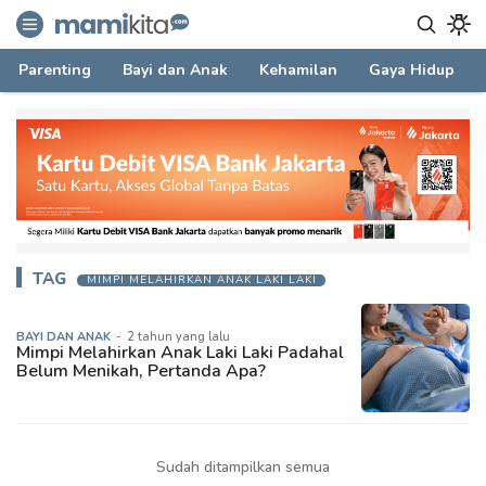
mamikita.com
Informasi Parenting untuk Mami Milenial
Parenting
Bayi dan Anak
Kehamilan
Gaya Hidup
TAG
MIMPI MELAHIRKAN ANAK LAKI LAKI
BAYI DAN ANAK
-
2 tahun yang lalu
Mimpi Melahirkan Anak Laki Laki Padahal
Belum Menikah, Pertanda Apa?
Sudah ditampilkan semua