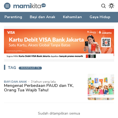
mamikita.com
Informasi Parenting untuk Mami Milenial
Parenting
Bayi dan Anak
Kehamilan
Gaya Hidup
TAG
MANFAAT TK
BAYI DAN ANAK
-
3 tahun yang lalu
Mengenal Perbedaan PAUD dan TK,
Orang Tua Wajib Tahu!
Sudah ditampilkan semua