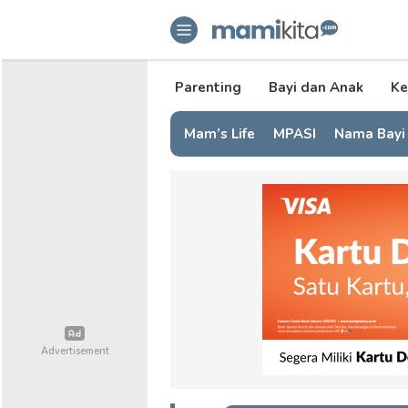
mamikita.com
Informasi Parenting untuk Mami Mi
Parenting
Bayi dan Anak
Ke
Mam’s Life
MPASI
Nama Bayi