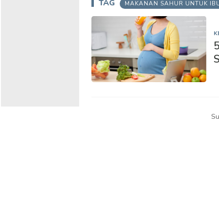
TAG
MAKANAN SAHUR UNTUK IBU
K
5
Su