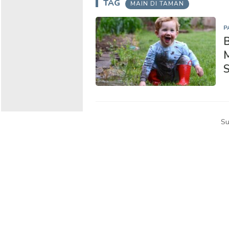
TAG
MAIN DI TAMAN
P
B
M
S
Su