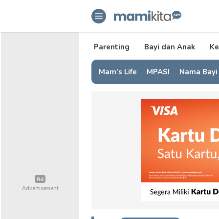
mamikita.com
Informasi Parenting untuk Mami Mi
Parenting
Bayi dan Anak
Ke
Mam’s Life
MPASI
Nama Bayi