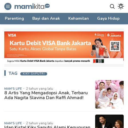
mamikita.com
Informasi Parenting untuk Mami Milenial
Parenting
Bayi dan Anak
Kehamilan
Gaya Hidup
TAG
KIKY SAPUTRI
MAM'S LIFE
-
2 tahun yang lalu
8 Artis Yang Mengadopsi Anak, Terbaru
Ada Nagita Slavina Dan Raffi Ahmad!
MAM'S LIFE
-
2 tahun yang lalu
Idap Kista! Kiky Saputri Alami Keguguran