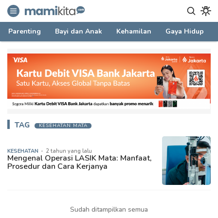
mamikita.com
Informasi Parenting untuk Mami Milenial
Parenting
Bayi dan Anak
Kehamilan
Gaya Hidup
TAG
KESEHATAN MATA
KESEHATAN
-
2 tahun yang lalu
Mengenal Operasi LASIK Mata: Manfaat,
Prosedur dan Cara Kerjanya
Sudah ditampilkan semua