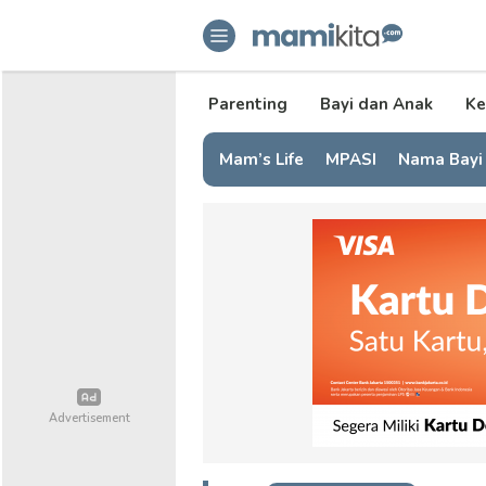
mamikita.com
Informasi Parenting untuk Mami Mi
Parenting
Bayi dan Anak
Ke
Mam’s Life
MPASI
Nama Bayi