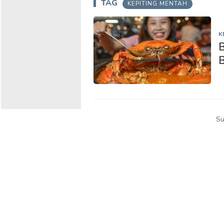
TAG
KEPITING MENTAH
K
B
B
Su