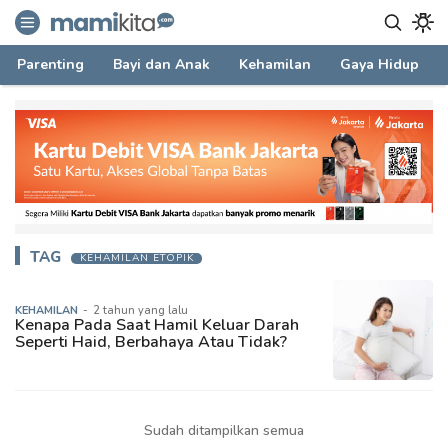
mamikita.com
Informasi Parenting untuk Mami Milenial
Parenting
Bayi dan Anak
Kehamilan
Gaya Hidup
TAG
KEHAMILAN ETOPIK
KEHAMILAN
-
2 tahun yang lalu
Kenapa Pada Saat Hamil Keluar Darah
Seperti Haid, Berbahaya Atau Tidak?
Sudah ditampilkan semua