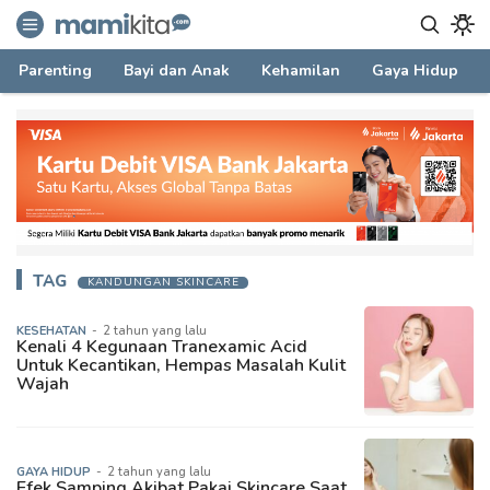
mamikita.com
Informasi Parenting untuk Mami Milenial
Parenting
Bayi dan Anak
Kehamilan
Gaya Hidup
TAG
KANDUNGAN SKINCARE
KESEHATAN
-
2 tahun yang lalu
Kenali 4 Kegunaan Tranexamic Acid
Untuk Kecantikan, Hempas Masalah Kulit
Wajah
GAYA HIDUP
-
2 tahun yang lalu
Efek Samping Akibat Pakai Skincare Saat