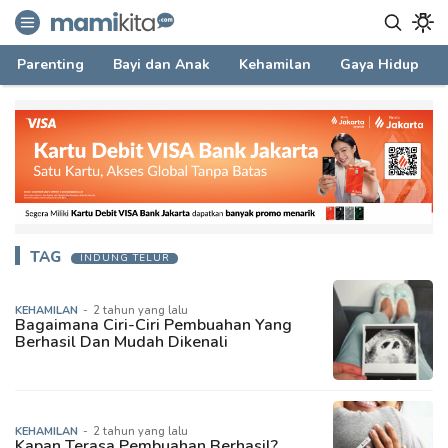
mamikita.com
Informasi Parenting untuk Mami Milenial
Parenting
Bayi dan Anak
Kehamilan
Gaya Hidup
TAG
INDUNG TELUR
KEHAMILAN
-
2 tahun yang lalu
Bagaimana Ciri-Ciri Pembuahan Yang
Berhasil Dan Mudah Dikenali
KEHAMILAN
-
2 tahun yang lalu
Kapan Terasa Pembuahan Berhasil?