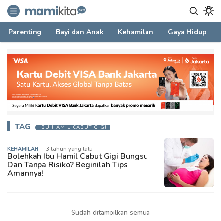
mamikita.com
Informasi Parenting untuk Mami Milenial
Parenting
Bayi dan Anak
Kehamilan
Gaya Hidup
TAG
IBU HAMIL CABUT GIGI
KEHAMILAN
-
3 tahun yang lalu
Bolehkah Ibu Hamil Cabut Gigi Bungsu
Dan Tanpa Risiko? Beginilah Tips
Amannya!
Sudah ditampilkan semua