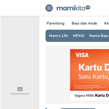
mamikita.com
Informasi Parenting untuk Mami Mi
Parenting
Bayi dan Anak
Ke
Mam’s Life
MPASI
Nama Bayi