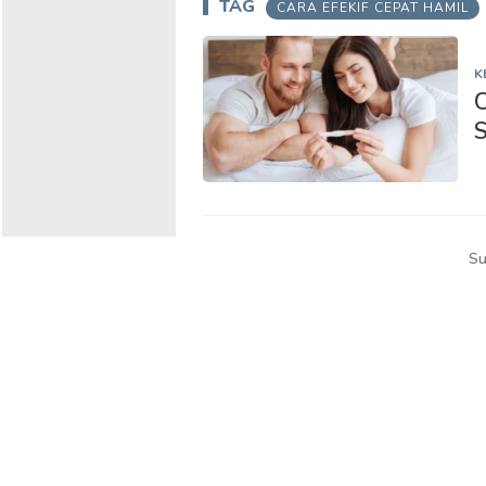
TAG
CARA EFEKIF CEPAT HAMIL
K
C
S
Su