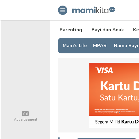
mamikita.com
Informasi Parenting untuk Mami Mi
Parenting
Bayi dan Anak
Ke
Mam’s Life
MPASI
Nama Bayi