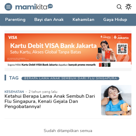
mamikita.com
Informasi Parenting untuk Mami Milenial
Parenting
Bayi dan Anak
Kehamilan
Gaya Hidup
TAG
BERAPA LAMA ANAK SEMBUH DARI FLU SINGAPURA
KESEHATAN
-
2 tahun yang lalu
Ketahui Berapa Lama Anak Sembuh Dari
Flu Singapura, Kenali Gejala Dan
Pengobatannya!
Sudah ditampilkan semua