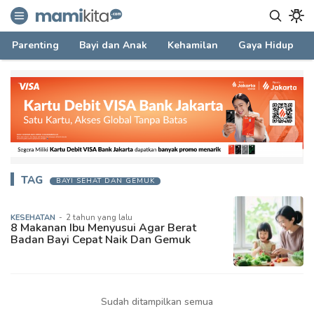
mamikita.com
Informasi Parenting untuk Mami Milenial
Parenting
Bayi dan Anak
Kehamilan
Gaya Hidup
TAG
BAYI SEHAT DAN GEMUK
KESEHATAN
-
2 tahun yang lalu
8 Makanan Ibu Menyusui Agar Berat
Badan Bayi Cepat Naik Dan Gemuk
Sudah ditampilkan semua