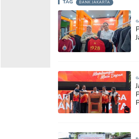
TAG
BANK JAKARTA
G
P
J
G
J
P
P
B