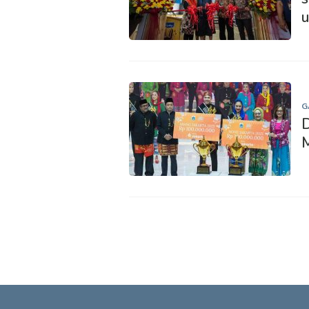
u
G
D
M