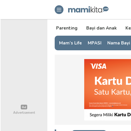
mamikita.com
Informasi Parenting untuk Mami Mi
Parenting
Bayi dan Anak
Ke
Mam’s Life
MPASI
Nama Bayi