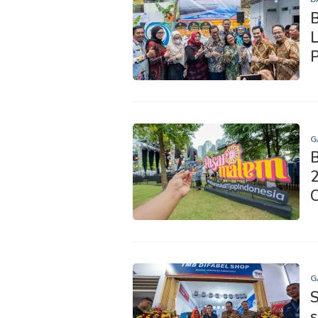
B
L
G
B
2
C
G
S
s