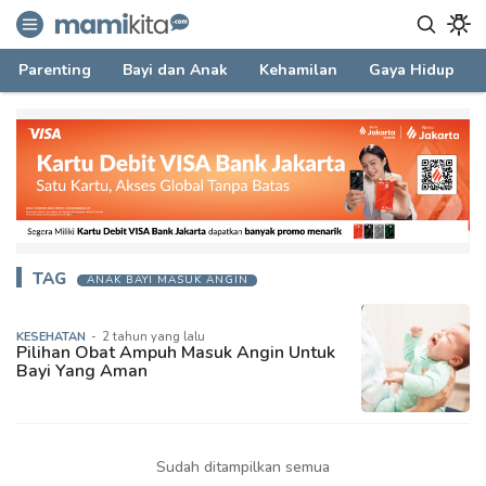
mamikita.com
Informasi Parenting untuk Mami Milenial
Parenting
Bayi dan Anak
Kehamilan
Gaya Hidup
TAG
ANAK BAYI MASUK ANGIN
KESEHATAN
-
2 tahun yang lalu
Pilihan Obat Ampuh Masuk Angin Untuk
Bayi Yang Aman
Sudah ditampilkan semua