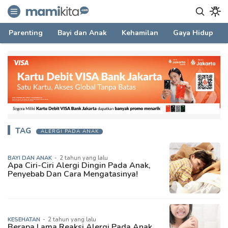
mamikita.com
Informasi Parenting untuk Mami Milenial
Parenting
Bayi dan Anak
Kehamilan
Gaya Hidup
TAG
ALERGI PADA ANAK
BAYI DAN ANAK
-
2 tahun yang lalu
Apa Ciri-Ciri Alergi Dingin Pada Anak,
Penyebab Dan Cara Mengatasinya!
KESEHATAN
-
2 tahun yang lalu
Berapa Lama Reaksi Alergi Pada Anak