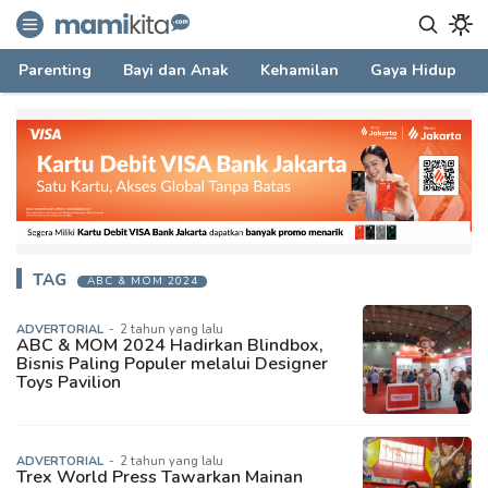
mamikita.com
Informasi Parenting untuk Mami Milenial
Parenting
Bayi dan Anak
Kehamilan
Gaya Hidup
TAG
ABC & MOM 2024
ADVERTORIAL
-
2 tahun yang lalu
ABC & MOM 2024 Hadirkan Blindbox,
Bisnis Paling Populer melalui Designer
Toys Pavilion
ADVERTORIAL
-
2 tahun yang lalu
Trex World Press Tawarkan Mainan