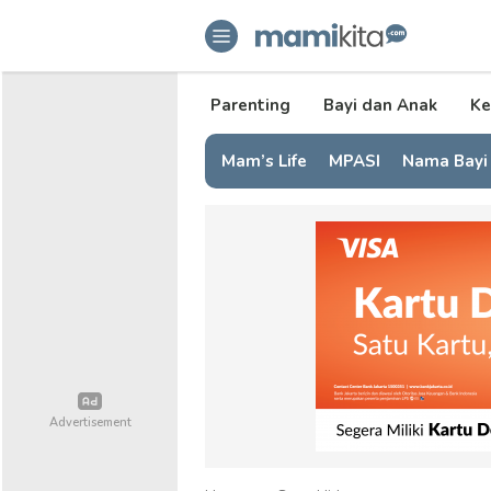
mamikita.com
Informasi Parenting untuk Mami Mi
Parenting
Bayi dan Anak
Ke
Mam’s Life
MPASI
Nama Bayi