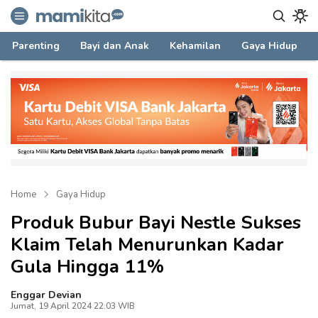
mamikita.com
Informasi Parenting untuk Mami Milenial
Parenting
Bayi dan Anak
Kehamilan
Gaya Hidup
Home
Gaya Hidup
Produk Bubur Bayi Nestle Sukses
Klaim Telah Menurunkan Kadar
Gula Hingga 11%
Enggar Devian
Jumat, 19 April 2024 22:03 WIB