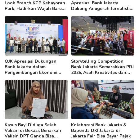
Look Branch KCP Kebayoran
Apresiasi Bank Jakarta
Park, Hadirkan Wajah Baru
Dukung Anugerah Jurnalistik
yang Lebih Modern
MHT 2026, Dorong Karya
Berkualitas Sambut 5 Abad
Jakarta
OJK Apresiasi Dukungan
Storytelling Competition
Bank Jakarta dalam
Bank Jakarta Semarakkan PRJ
Pengembangan Ekonomi
2026, Asah Kreativitas dan
Kreatif DKI
Kepercayaan Diri Anak
Kasus Bayi Diduga Salah
Kolaborasi Bank Jakarta &
Vaksin di Bekasi, Benarkah
Bapenda DKI Jakarta di
Vaksin DPT Ganda Bisa
Jakarta Fair Bisa Bayar Pajak