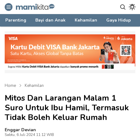
mamikita.com
Informasi Parenting untuk Mami Milenial
Parenting
Bayi dan Anak
Kehamilan
Gaya Hidup
Home
Kehamilan
Mitos Dan Larangan Malam 1
Suro Untuk Ibu Hamil, Termasuk
Tidak Boleh Keluar Rumah
Enggar Devian
Sabtu, 6 Juli 2024 11:12 WIB