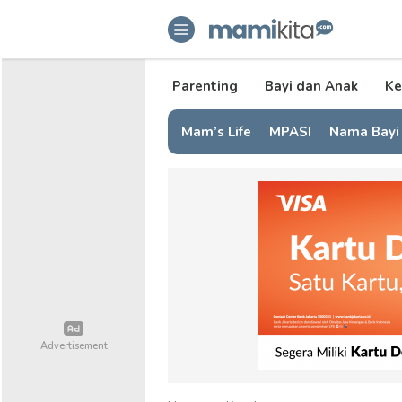
mamikita.com
Informasi Parenting untuk Mami Mi
Parenting
Bayi dan Anak
Ke
Mam’s Life
MPASI
Nama Bayi