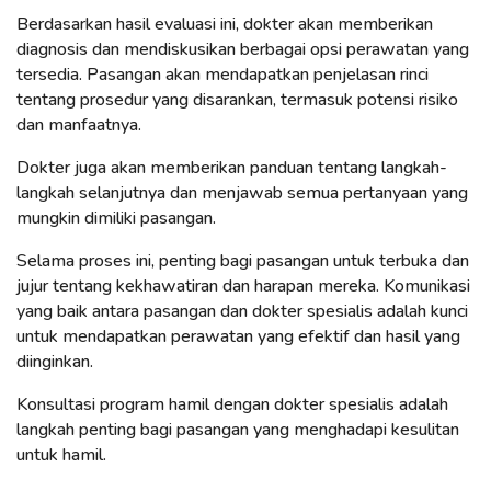
Berdasarkan hasil evaluasi ini, dokter akan memberikan
diagnosis dan mendiskusikan berbagai opsi perawatan yang
tersedia. Pasangan akan mendapatkan penjelasan rinci
tentang prosedur yang disarankan, termasuk potensi risiko
dan manfaatnya.
Dokter juga akan memberikan panduan tentang langkah-
langkah selanjutnya dan menjawab semua pertanyaan yang
mungkin dimiliki pasangan.
Selama proses ini, penting bagi pasangan untuk terbuka dan
jujur tentang kekhawatiran dan harapan mereka. Komunikasi
yang baik antara pasangan dan dokter spesialis adalah kunci
untuk mendapatkan perawatan yang efektif dan hasil yang
diinginkan.
Konsultasi program hamil dengan dokter spesialis adalah
langkah penting bagi pasangan yang menghadapi kesulitan
untuk hamil.