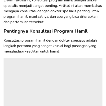
Dalam situasi ini, konsultasi program hamil dengan dokter
spesialis menjadi sangat penting. Artikel ini akan membahas
mengapa konsultasi dengan dokter spesialis penting untuk
program hamil, manfaatnya, dan apa yang bisa diharapkan
dari pertemuan tersebut.
Pentingnya Konsultasi Program Hamil
Konsultasi program hamil dengan dokter spesialis adalah
langkah pertama yang sangat krusial bagi pasangan yang
menghadapi kesulitan untuk hamil.