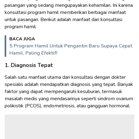
pasangan yang sedang mengupayakan kehamilan. Ini karena
konsultasi program hamil memberikan berbagai manfaat
untuk pasangan. Berikut adalah manfaat dari konsultasi
program hamil.
BACA JUGA
5 Program Hamil Untuk Pengantin Baru Supaya Cepat
Hamil, Paling Efektif!
1. Diagnosis Tepat
Salah satu manfaat utama dari konsultasi dengan dokter
spesialis adalah mendapatkan diagnosis yang tepat. Banyak
faktor yang dapat mempengaruhi kesuburan, termasuk
masalah medis yang mendasarinya seperti sindrom ovarium
polikistik (PCOS), endometriosis, atau gangguan hormonal.