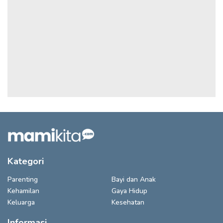
Kategori
Parenting
Bayi dan Anak
Kehamilan
Gaya Hidup
Keluarga
Kesehatan
Informasi