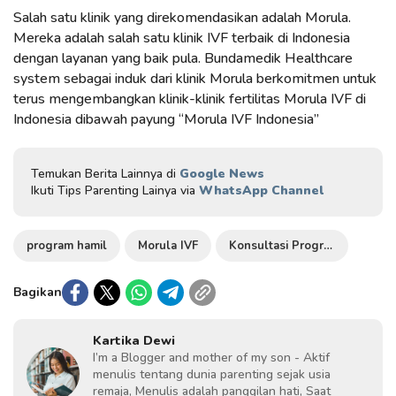
Salah satu klinik yang direkomendasikan adalah Morula.
Mereka adalah salah satu klinik IVF terbaik di Indonesia
dengan layanan yang baik pula. Bundamedik Healthcare
system sebagai induk dari klinik Morula berkomitmen untuk
terus mengembangkan klinik-klinik fertilitas Morula IVF di
Indonesia dibawah payung “Morula IVF Indonesia”
Temukan Berita Lainnya di
Google News
Ikuti Tips Parenting Lainya via
WhatsApp Channel
program hamil
Morula IVF
Konsultasi Program Hamil
Bagikan
Kartika Dewi
I’m a Blogger and mother of my son - Aktif
menulis tentang dunia parenting sejak usia
remaja, Menulis adalah panggilan hati, Saat