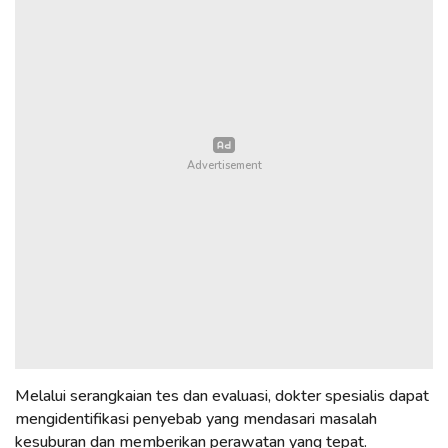
Melalui serangkaian tes dan evaluasi, dokter spesialis dapat
mengidentifikasi penyebab yang mendasari masalah
kesuburan dan memberikan perawatan yang tepat.