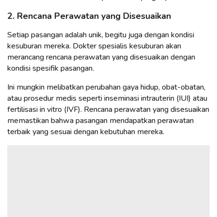
2. Rencana Perawatan yang Disesuaikan
Setiap pasangan adalah unik, begitu juga dengan kondisi
kesuburan mereka. Dokter spesialis kesuburan akan
merancang rencana perawatan yang disesuaikan dengan
kondisi spesifik pasangan.
Ini mungkin melibatkan perubahan gaya hidup, obat-obatan,
atau prosedur medis seperti inseminasi intrauterin (IUI) atau
fertilisasi in vitro (IVF). Rencana perawatan yang disesuaikan
memastikan bahwa pasangan mendapatkan perawatan
terbaik yang sesuai dengan kebutuhan mereka.