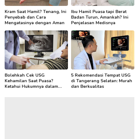
Kram Saat Hamil? Tenang, Ini
Ibu Hamil Puasa tapi Berat
Penyebab dan Cara
Badan Turun, Amankah? Ini
Mengatasinya dengan Aman
Penjelasan Medisnya
Bolehkah Cek USG
5 Rekomendasi Tempat USG
Kehamilan Saat Puasa?
di Tangerang Selatan: Murah
Ketahui Hukumnya dalam
dan Berkualitas
Islam