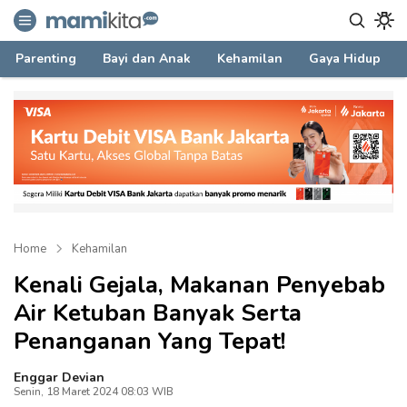
mamikita.com
Informasi Parenting untuk Mami Milenial
Parenting
Bayi dan Anak
Kehamilan
Gaya Hidup
Home
Kehamilan
Kenali Gejala, Makanan Penyebab
Air Ketuban Banyak Serta
Penanganan Yang Tepat!
Enggar Devian
Senin, 18 Maret 2024 08:03 WIB