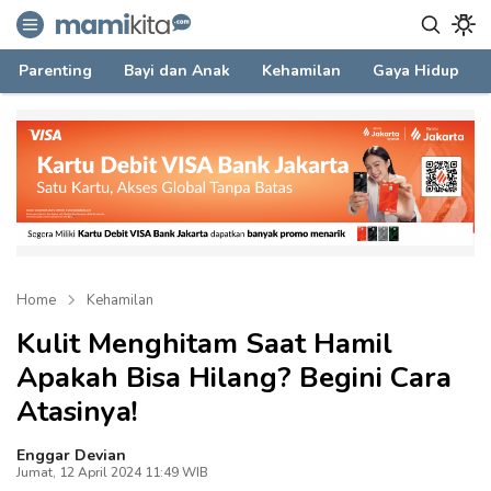
mamikita.com
Informasi Parenting untuk Mami Milenial
Parenting
Bayi dan Anak
Kehamilan
Gaya Hidup
Home
Kehamilan
Kulit Menghitam Saat Hamil
Apakah Bisa Hilang? Begini Cara
Atasinya!
Enggar Devian
Jumat, 12 April 2024 11:49 WIB