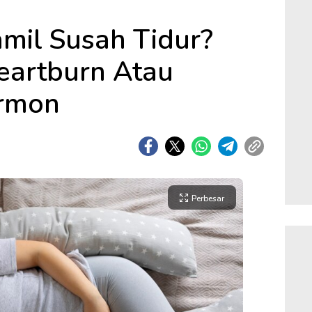
mil Susah Tidur?
eartburn Atau
rmon
Perbesar