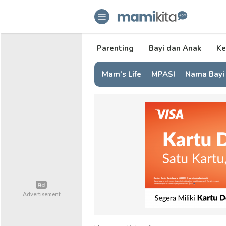
mamikita.com
Informasi Parenting untuk Mami Mi
Parenting
Bayi dan Anak
Ke
Mam’s Life
MPASI
Nama Bayi