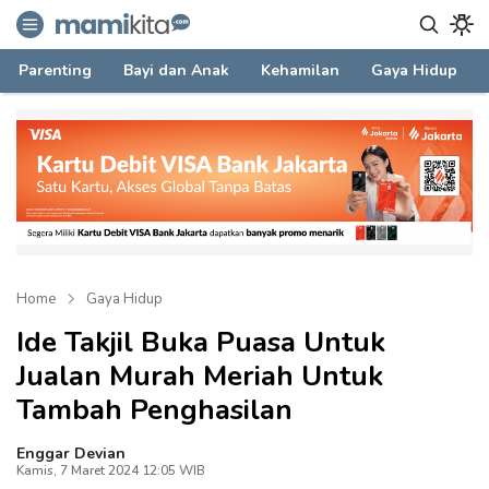
mamikita.com
Informasi Parenting untuk Mami Milenial
Parenting
Bayi dan Anak
Kehamilan
Gaya Hidup
Home
Gaya Hidup
Ide Takjil Buka Puasa Untuk
Jualan Murah Meriah Untuk
Tambah Penghasilan
Enggar Devian
Kamis, 7 Maret 2024 12:05 WIB