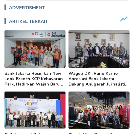
ADVERTISMENT
ARTIKEL TERKAIT
Bank Jakarta Resmikan New
Wagub DKI, Rano Karno
Look Branch KCP Kebayoran
Apresiasi Bank Jakarta
Park, Hadirkan Wajah Baru
Dukung Anugerah Jurnalistik
yang Lebih Modern
MHT 2026, Dorong Karya
Berkualitas Sambut 5 Abad
Jakarta