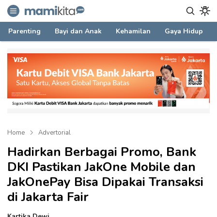
mamikita.com
Informasi Parenting untuk Mami Milenial
Parenting
Bayi dan Anak
Kehamilan
Gaya Hidup
Home
Advertorial
Hadirkan Berbagai Promo, Bank
DKI Pastikan JakOne Mobile dan
JakOnePay Bisa Dipakai Transaksi
di Jakarta Fair
Kartika Dewi