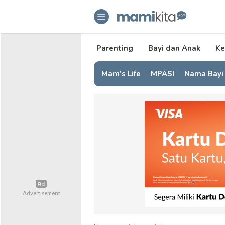
mamikita.com
Informasi Parenting untuk Mami Mi
Parenting
Bayi dan Anak
Ke
Mam’s Life
MPASI
Nama Bayi