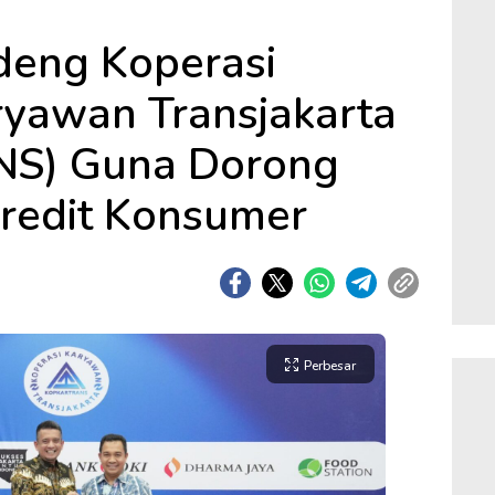
deng Koperasi
yawan Transjakarta
S) Guna Dorong
redit Konsumer
Perbesar