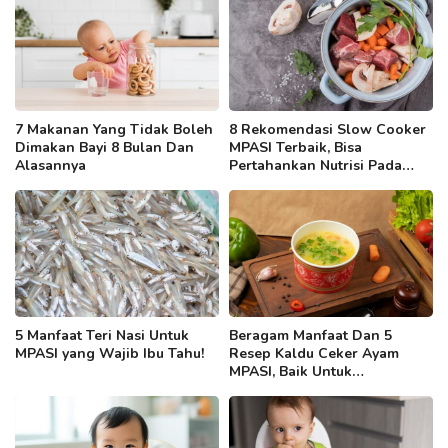
7 Makanan Yang Tidak Boleh
8 Rekomendasi Slow Cooker
Dimakan Bayi 8 Bulan Dan
MPASI Terbaik, Bisa
Alasannya
Pertahankan Nutrisi Pada
Makanan Si Kecil
5 Manfaat Teri Nasi Untuk
Beragam Manfaat Dan 5
MPASI yang Wajib Ibu Tahu!
Resep Kaldu Ceker Ayam
MPASI, Baik Untuk
Pertumbuhan Tulang Dan
Kuku Si Kecil!