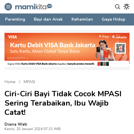
mamikita.com
Informasi Parenting untuk Mami Milenial
Parenting
Bayi dan Anak
Kehamilan
Gaya Hidup
Home
MPASI
Ciri-Ciri Bayi Tidak Cocok MPASI
Sering Terabaikan, Ibu Wajib
Catat!
Diana Wati
Kamis, 25 Januari 2024 07:31 WIB