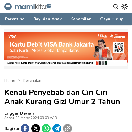
mamikita.com
Informasi Parenting untuk Mami Milenial
Parenting
Bayi dan Anak
Kehamilan
Gaya Hidup
Home
Kesehatan
Kenali Penyebab dan Ciri Ciri
Anak Kurang Gizi Umur 2 Tahun
Enggar Devian
Sabtu, 23 Maret 2024 09:03 WIB
Bagikan