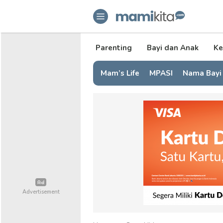
mamikita.com
Informasi Parenting untuk Mami Mi
Parenting
Bayi dan Anak
Ke
Mam’s Life
MPASI
Nama Bayi