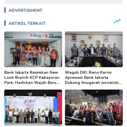
ADVERTISMENT
ARTIKEL TERKAIT
Bank Jakarta Resmikan New
Wagub DKI, Rano Karno
Look Branch KCP Kebayoran
Apresiasi Bank Jakarta
Park, Hadirkan Wajah Baru
Dukung Anugerah Jurnalistik
yang Lebih Modern
MHT 2026, Dorong Karya
Berkualitas Sambut 5 Abad
Jakarta