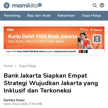
mamikita.com
Informasi Parenting untuk Mami Milenial
Parenting
Bayi dan Anak
Kehamilan
Gaya Hidup
Home
Gaya Hidup
Bank Jakarta Siapkan Empat
Strategi Wujudkan Jakarta yang
Inklusif dan Terkoneksi
Kartika Dewi
Senin, 8 Juni 2026 17:56 WIB